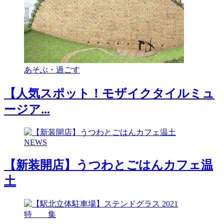
あそぶ・過ごす
【人気スポット！モザイクタイルミュ
ージア...
NEWS
【新装開店】うつわとごはんカフェ温
土
特 集