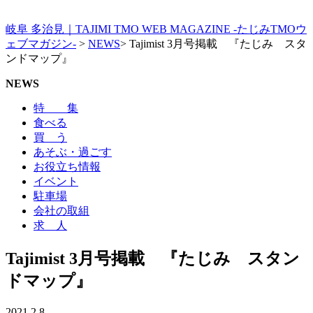
岐阜 多治見｜TAJIMI TMO WEB MAGAZINE -たじみTMOウ
ェブマガジン-
>
NEWS
>
Tajimist 3月号掲載 『たじみ スタ
ンドマップ』
NEWS
特 集
食べる
買 う
あそぶ・過ごす
お役立ち情報
イベント
駐車場
会社の取組
求 人
Tajimist 3月号掲載 『たじみ スタン
ドマップ』
2021.2.8