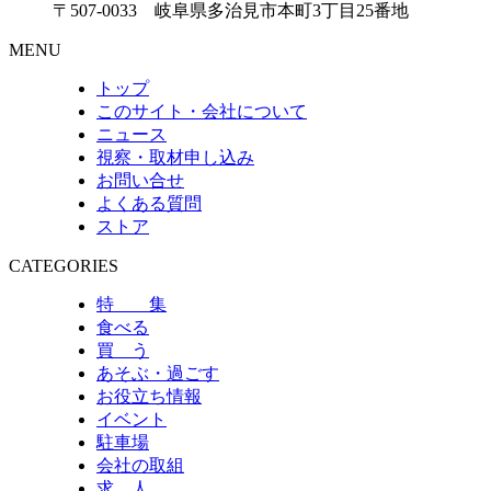
〒507-0033 岐阜県多治見市本町3丁目25番地
MENU
トップ
このサイト・会社について
ニュース
視察・取材申し込み
お問い合せ
よくある質問
ストア
CATEGORIES
特 集
食べる
買 う
あそぶ・過ごす
お役立ち情報
イベント
駐車場
会社の取組
求 人