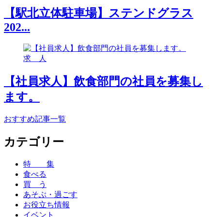
【駅北立体駐車場】ステンドグラス
202...
求 人
【社員求人】飲食部門の社員を募集し
ます。
おすすめ記事一覧
カテゴリー
特 集
食べる
買 う
あそぶ・過ごす
お役立ち情報
イベント