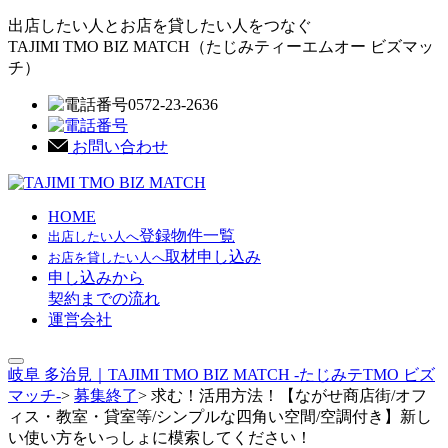
出店したい人とお店を貸したい人をつなぐ
TAJIMI TMO BIZ MATCH
（たじみティーエムオー ビズマッ
チ）
0572-23-2636
お問い合わせ
HOME
登録物件一覧
出店したい人へ
取材申し込み
お店を貸したい人へ
申し込みから
契約までの流れ
運営会社
岐阜 多治見｜TAJIMI TMO BIZ MATCH -たじみテTMO ビズ
マッチ-
>
募集終了
>
求む！活用方法！【ながせ商店街/オフ
ィス・教室・貸室等/シンプルな四角い空間/空調付き】新し
い使い方をいっしょに模索してください！